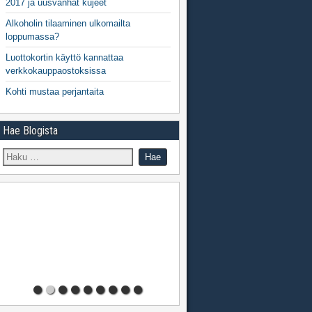
2017 ja uusvanhat kujeet
Alkoholin tilaaminen ulkomailta
loppumassa?
Luottokortin käyttö kannattaa
verkkokauppaostoksissa
Kohti mustaa perjantaita
Hae Blogista