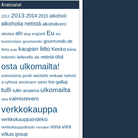
Avainsanat
2013
2014
alkoholi
2015
2012
alkoholia netistä
alkoholivero
Eu
alv
alkotaxi
englanti
eu-
blogi
gourmondo.de
tuomioistuin
gourmondo
kaupan liitto
Kesko
kiina
itella
joulu
olut
netistä
lieferello.de
lieferello
osta ulkomailta!
ostovoima
posti
raitolahti
renkaat netistä
tns-gallup
s-ryhmä
stockmann
tablet
tulli
ulkomailta
tullin avaama
valmistevero
usa
verkkokauppa
verkkokauppaindeksi
viini
viina
verkkokauppatilasto
veroalue
vilkas group