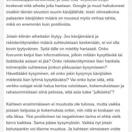
koskevat niitä aiheita joita haetaan. Google ja muut hakukoneet
ovatkin tämän sivuston suurin kävijälähde, tosin viimeaikoina
palaavien kävijöiden määrä on noussut myös vinhaa tahtia,
mikä on enemmän kuin positiivista.
Jotain kitinän aihettakin löytyy. Jos kävijämäärä ja
rekisteröityneiden määrä suhteutetaan keskenään, ei voi olla
kovin tyytyväinen. Syitä tälle on mietitty hartaasti. Onko
foorumin ketjut liian informatiivisia, jolloin mitään kysyttävää tai
lisättävää asiaan ei jää? Onko rekisteröityminen liian hankala
toimenpide suhteessa jonkun pikkuasian kysymiseen?
Hävettääkö kysyminen, eli onko jokin kysymys kävijöiden
mielestä liian tyhmä kysyttäväksi? Vai onko kyse siitä, että
verkko-ostajat eivät halua kertoa ostoistaan, kokemuksistaan ja
rahasummistaan siinä pelossa, että asia tulee ”julkiseksi”?
Kahteen ensimmäiseen ei muutosta ole tulossa, mutta vaikka
jossain ketjussa jo kokemuksia onkin, niin niitä ei koskaan voi
olla liikaa. Yksi positiivinen tai negatiivinen tarina ei ehkä vielä
kerro kaikkea. Sama pätee kysymyksiin. Vaikka nyt jotain
kehutaankin voi tilanne muuttua. Ja kahteen viimeiseen voitte