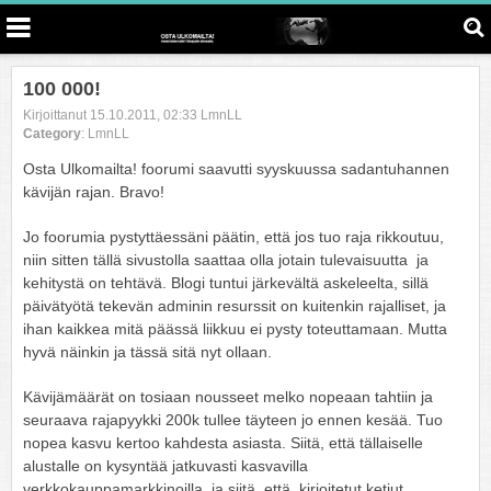
100 000!
Kirjoittanut 15.10.2011, 02:33 LmnLL
Category
: LmnLL
Osta Ulkomailta! foorumi saavutti syyskuussa sadantuhannen
kävijän rajan. Bravo!
Jo foorumia pystyttäessäni päätin, että jos tuo raja rikkoutuu,
niin sitten tällä sivustolla saattaa olla jotain tulevaisuutta ja
kehitystä on tehtävä. Blogi tuntui järkevältä askeleelta, sillä
päivätyötä tekevän adminin resurssit on kuitenkin rajalliset, ja
ihan kaikkea mitä päässä liikkuu ei pysty toteuttamaan. Mutta
hyvä näinkin ja tässä sitä nyt ollaan.
Kävijämäärät on tosiaan nousseet melko nopeaan tahtiin ja
seuraava rajapyykki 200k tullee täyteen jo ennen kesää. Tuo
nopea kasvu kertoo kahdesta asiasta. Siitä, että tällaiselle
alustalle on kysyntää jatkuvasti kasvavilla
verkkokauppamarkkinoilla, ja siitä, että kirjoitetut ketjut