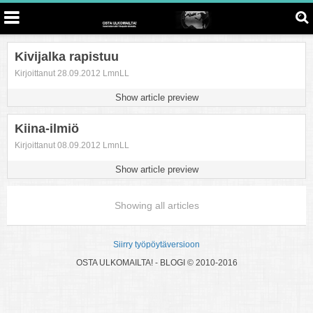
Kivijalka rapistuu
Kirjoittanut 28.09.2012 LmnLL
Show article preview
Kiina-ilmiö
Kirjoittanut 08.09.2012 LmnLL
Show article preview
Showing all articles
Siirry työpöytäversioon
OSTA ULKOMAILTA! - BLOGI © 2010-2016