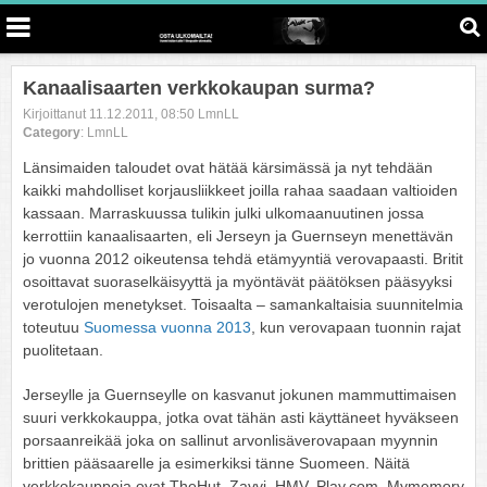
Kanaalisaarten verkkokaupan surma?
Kirjoittanut 11.12.2011, 08:50 LmnLL
Category
: LmnLL
Länsimaiden taloudet ovat hätää kärsimässä ja nyt tehdään
kaikki mahdolliset korjausliikkeet joilla rahaa saadaan valtioiden
kassaan. Marraskuussa tulikin julki ulkomaanuutinen jossa
kerrottiin kanaalisaarten, eli Jerseyn ja Guernseyn menettävän
jo vuonna 2012 oikeutensa tehdä etämyyntiä verovapaasti. Britit
osoittavat suoraselkäisyyttä ja myöntävät päätöksen pääsyyksi
verotulojen menetykset. Toisaalta – samankaltaisia suunnitelmia
toteutuu
Suomessa vuonna 2013
, kun verovapaan tuonnin rajat
puolitetaan.
Jerseylle ja Guernseylle on kasvanut jokunen mammuttimaisen
suuri verkkokauppa, jotka ovat tähän asti käyttäneet hyväkseen
porsaanreikää joka on sallinut arvonlisäverovapaan myynnin
brittien pääsaarelle ja esimerkiksi tänne Suomeen. Näitä
verkkokauppoja ovat TheHut, Zavvi, HMV, Play.com, Mymemory