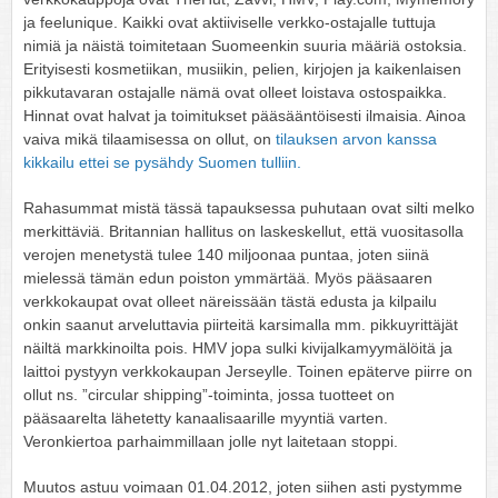
ja feelunique. Kaikki ovat aktiiviselle verkko-ostajalle tuttuja
nimiä ja näistä toimitetaan Suomeenkin suuria määriä ostoksia.
Erityisesti kosmetiikan, musiikin, pelien, kirjojen ja kaikenlaisen
pikkutavaran ostajalle nämä ovat olleet loistava ostospaikka.
Hinnat ovat halvat ja toimitukset pääsääntöisesti ilmaisia. Ainoa
vaiva mikä tilaamisessa on ollut, on
tilauksen arvon kanssa
kikkailu ettei se pysähdy Suomen tulliin.
Rahasummat mistä tässä tapauksessa puhutaan ovat silti melko
merkittäviä. Britannian hallitus on laskeskellut, että vuositasolla
verojen menetystä tulee 140 miljoonaa puntaa, joten siinä
mielessä tämän edun poiston ymmärtää. Myös pääsaaren
verkkokaupat ovat olleet näreissään tästä edusta ja kilpailu
onkin saanut arveluttavia piirteitä karsimalla mm. pikkuyrittäjät
näiltä markkinoilta pois. HMV jopa sulki kivijalkamyymälöitä ja
laittoi pystyyn verkkokaupan Jerseylle. Toinen epäterve piirre on
ollut ns. ”circular shipping”-toiminta, jossa tuotteet on
pääsaarelta lähetetty kanaalisaarille myyntiä varten.
Veronkiertoa parhaimmillaan jolle nyt laitetaan stoppi.
Muutos astuu voimaan 01.04.2012, joten siihen asti pystymme