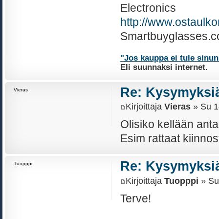
Electronics
http://www.ostaulk
Smartbuyglasses.c
"Jos kauppa ei tule sinu
Eli suunnaksi internet.
Re: Kysymyksiä
Vieras
Kirjoittaja
Vieras
» Su 1
Olisiko kellään ant
Esim rattaat kiinnos
Re: Kysymyksiä
Tuopppi
Kirjoittaja
Tuopppi
» Su
Terve!