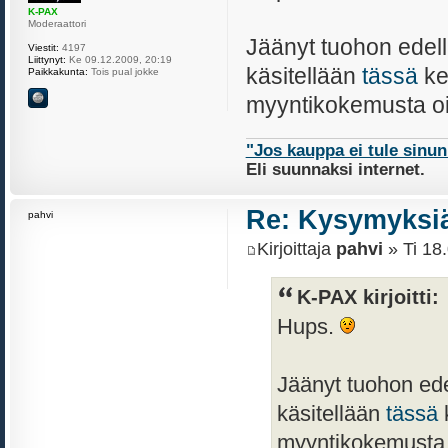
K-PAX
Moderaattori
Jäänyt tuohon edel
Viestit:
4197
Liittynyt:
Ke 09.12.2009, 20:19
käsitellään
tässä
ke
Paikkakunta:
Tois pual jokke
myyntikokemusta oi
"Jos kauppa ei tule sinu
Eli suunnaksi internet.
Re: Kysymyksiä
pahvi
Kirjoittaja
pahvi
» Ti 18
K-PAX kirjoitti:
Hups.
Jäänyt tuohon ed
käsitellään
tässä
k
myyntikokemusta o