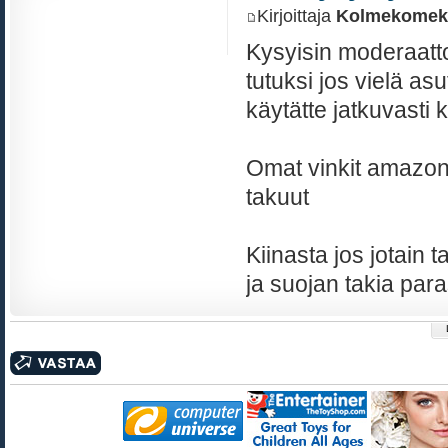
Kirjoittaja
Kolmekomek
Kysyisin moderaattor
tutuksi jos vielä as
käytätte jatkuvasti 
Omat vinkit amazon.
takuut
Kiinasta jos jotain t
ja suojan takia par
Kirjoita vastaus