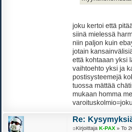
joku kertoi että pitä
siinä mielessä harm
niin paljon kuin eb
jotain kansainvälisiä
että kohtaaan yksi 
vaihtoehto yksi ja ka
postisysteemejä ko
tuossa mättää chäti
mukaan homma meni s
varoituskolmio=joku 
Re: Kysymyksiä
Kirjoittaja
K-PAX
» To 2