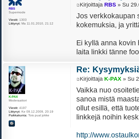
Kirjoittaja
RBS
» Su 29.
RBS
Supermode
Jos verkkokaupan siv
Viestit:
1303
kokemuksia, ja yritt
Liittynyt:
Ma 11.01.2010, 21:12
Ei kyllä anna kovin
laita linkki tänne fo
Re: Kysymyksiä
Kirjoittaja
K-PAX
» Su 2
Vaikka nuo osoitetie
sanoa mistä maasta 
K-PAX
Moderaattori
ollut esillä, että tu
Viestit:
4197
Liittynyt:
Ke 09.12.2009, 20:19
linkkejä noihin kesk
Paikkakunta:
Tois pual jokke
http://www.ostaulk