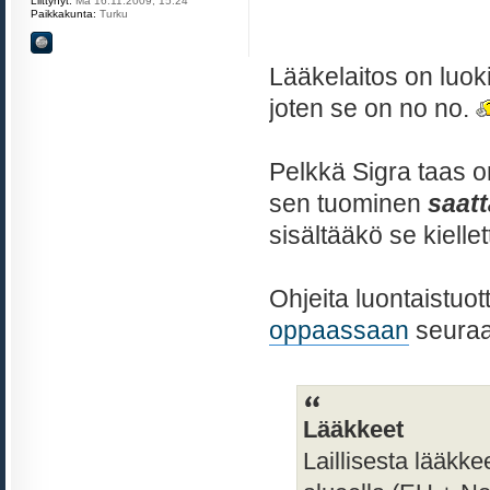
Liittynyt:
Ma 16.11.2009, 15:24
Paikkakunta:
Turku
Lääkelaitos on luoki
joten se on no no.
Pelkkä Sigra taas
sen tuominen
saat
sisältääkö se kiellet
Ohjeita luontaistuot
oppaassaan
seuraa
Lääkkeet
Laillisesta lääkke