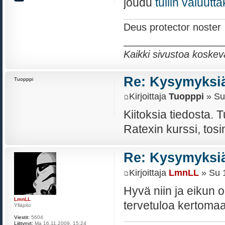
joudu
tullin valuutt
Deus protector noster
__________________
Kaikki sivustoa koskev
Re: Kysymyksiä
Tuopppi
Kirjoittaja
Tuopppi
» Su
Kiitoksia tiedosta. 
Ratexin kurssi, tos
Re: Kysymyksiä
Kirjoittaja
LmnLL
» Su 1
Hyvä niin ja eikun o
LmnLL
tervetuloa kertom
Ylläpito
Viestit:
5604
Liittynyt:
Ma 16.11.2009, 15:24