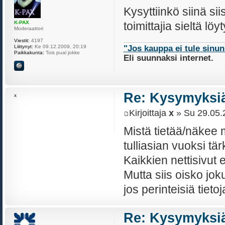
Kysyttiinkö siinä si
toimittajia sieltä löy
K-PAX
Moderaattori
Viestit:
4197
Liittynyt:
Ke 09.12.2009, 20:19
"Jos kauppa ei tule sinu
Paikkakunta:
Tois pual jokke
Eli suunnaksi internet.
Re: Kysymyksiä
x
Kirjoittaja
x
» Su 29.05.
Mistä tietää/näkee
tulliasian vuoksi tär
Kaikkien nettisivut 
Mutta siis oisko jo
jos perinteisiä tieto
Re: Kysymyksiä