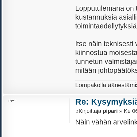
Lopputulemana on ta
kustannuksia asialli
toimintaedellytyksiä
Itse näin teknises
kiinnostua moisesta
tunnetun valmistajan
mitään johtopäätöks
Lompakolla äänestämi
Re: Kysymyksiä
pipari
Kirjoittaja
pipari
» Ke 06
Näin vähän arvelink