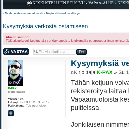
KESKUSTELUJEN ETUSIVU
‹
VAPAA-ALUE - KES
•
Näytä vastaamattomat viestit
•
Näytä aktiiviset viestiketjut
Kysymyksiä verkosta ostamiseen
Alueen säännöt
Tällä alueella voit keskustella verkkokaupoista ja ulkomailta ostamisesta ilman rekisteröit
Kirjoita vastaus
Kysymyksiä ve
Kirjoittaja
K-PAX
» Su 1
Tähän ketjuun voivat
K-PAX
rekisteröityä laitt
Moderaattori
Vapaamuotoista kes
Viestit:
4197
Liittynyt:
Ke 09.12.2009, 20:19
Paikkakunta:
Tois pual jokke
puitteissa.
Jonkilaisen nimimer