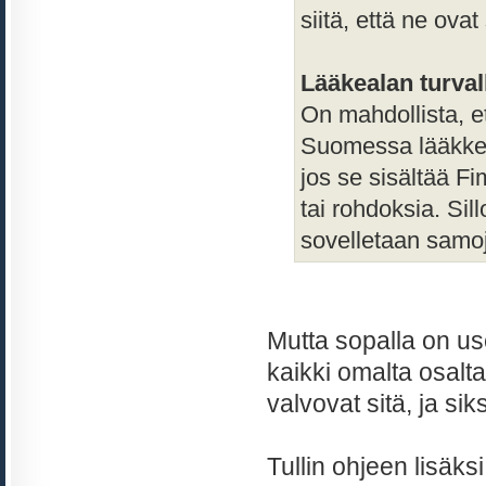
siitä, että ne ova
Lääkealan turval
On mahdollista, et
Suomessa lääkkee
jos se sisältää Fi
tai rohdoksia. Sill
sovelletaan samoj
Mutta sopalla on use
kaikki omalta osalta
valvovat sitä, ja si
Tullin ohjeen lisäks