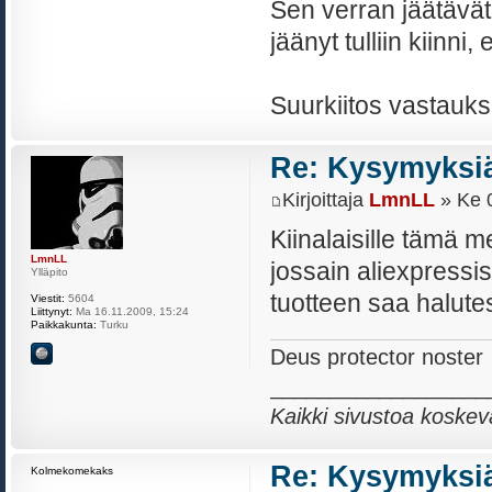
Sen verran jäätävät 
jäänyt tulliin kiinni
Suurkiitos vastauks
Re: Kysymyksiä
Kirjoittaja
LmnLL
» Ke 0
Kiinalaisille tämä m
LmnLL
jossain aliexpressis
Ylläpito
tuotteen saa halute
Viestit:
5604
Liittynyt:
Ma 16.11.2009, 15:24
Paikkakunta:
Turku
Deus protector noster
__________________
Kaikki sivustoa koskev
Re: Kysymyksiä
Kolmekomekaks