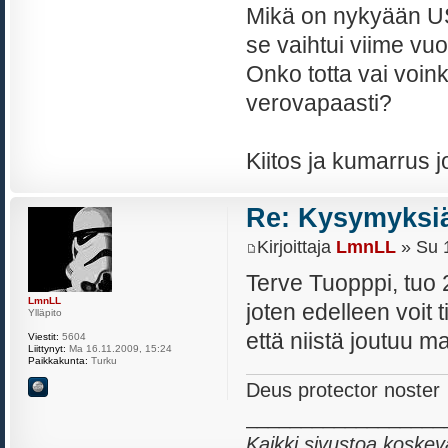
Mikä on nykyään USA
se vaihtui viime vu
Onko totta vai voi
verovapaasti?
Kiitos ja kumarrus 
Re: Kysymyksiä
Kirjoittaja
LmnLL
» Su 1
Terve Tuopppi, tuo 
LmnLL
joten edelleen voit 
Ylläpito
että niistä joutuu 
Viestit:
5604
Liittynyt:
Ma 16.11.2009, 15:24
Paikkakunta:
Turku
Deus protector noster
__________________
Kaikki sivustoa koskev