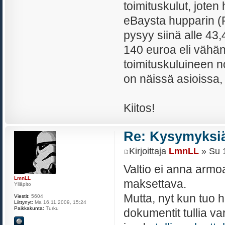
toimituskulut, joten
eBaysta hupparin (R
pysyy siinä alle 4
140 euroa eli vähä
toimituskuluineen n
on näissä asioissa,
Kiitos!
Re: Kysymyksiä
Kirjoittaja
LmnLL
» Su 1
Valtio ei anna armoa,
LmnLL
maksettava.
Ylläpito
Mutta, nyt kun tuo hu
Viestit:
5604
Liittynyt:
Ma 16.11.2009, 15:24
Paikkakunta:
Turku
dokumentit tullia va