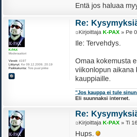
Entä jos haluaa myy
Re: Kysymyksiä
Kirjoittaja
K-PAX
» Pe 0
Ile: Tervehdys.
K-PAX
Moderaattori
Omaa kokemusta ei 
Viestit:
4197
Liittynyt:
Ke 09.12.2009, 20:19
viikonlopun aikana k
Paikkakunta:
Tois pual jokke
kauppiaille.
"Jos kauppa ei tule sinu
Eli suunnaksi internet.
Re: Kysymyksiä
Kirjoittaja
K-PAX
» Ti 1
Hups.