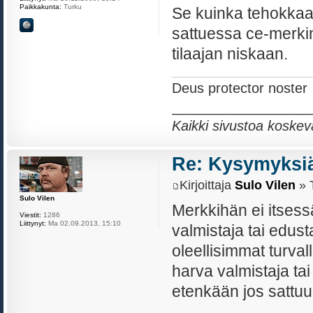
Paikkakunta:
Turku
Se kuinka tehokkaast
sattuessa ce-merki
tilaajan niskaan.
Deus protector noster
__________________
Kaikki sivustoa koskev
Re: Kysymyksiä
Kirjoittaja
Sulo Vilen
» T
Sulo Vilen
Merkkihän ei itsess
Viestit:
1286
Liittynyt:
Ma 02.09.2013, 15:10
valmistaja tai edust
oleellisimmat turval
harva valmistaja ta
etenkään jos sattuu