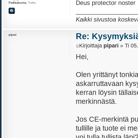
Deus protector noster
Paikkakunta:
Turku
__________________
Kaikki sivustoa koskev
Re: Kysymyksiä
pipari
Kirjoittaja
pipari
» Ti 05
Hei,
Olen yrittänyt tonkia
askarruttavaan kysy
kerran löysin tällai
merkinnästä.
Jos CE-merkintä puu
tullille ja tuote ei 
voi tulla tullista lä