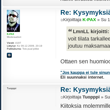
Re: Kysymyksiä
Kirjoittaja
K-PAX
» Su 1
LmnLL kirjoitti:
K-PAX
Moderaattori
voit tilata tarkal
Viestit:
4197
joutuu maksamaan
Liittynyt:
Ke 09.12.2009, 20:19
Paikkakunta:
Tois pual jokke
Ottaen sen huomioon
"Jos kauppa ei tule sinu
Eli suunnaksi internet.
Re: Kysymyksiä
Tuopppi
Kirjoittaja
Tuopppi
» Su
Kiitoksia molemmill