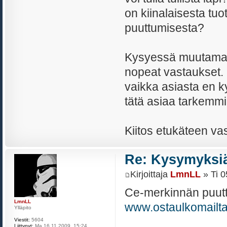
on kiinalaisesta t
puuttumisesta?
Kysyessä muutamaa 
nopeat vastaukset. 
vaikka asiasta en k
tätä asiaa tarkemmi
Kiitos etukäteen va
Re: Kysymyksiä
Kirjoittaja
LmnLL
» Ti 0
Ce-merkinnän puuttu
LmnLL
www.ostaulkomailt
Ylläpito
Viestit:
5604
Liittynyt:
Ma 16.11.2009, 15:24