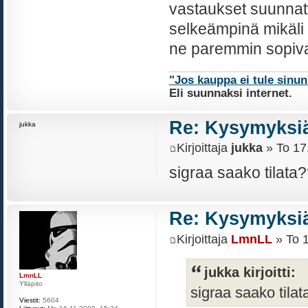
vastaukset suunnattu
selkeämpinä mikäli t
ne paremmin sopiva
"Jos kauppa ei tule sinu
Eli suunnaksi internet.
Re: Kysymyksiä
jukka
Kirjoittaja
jukka
» To 17
sigraa saako tila
Re: Kysymyksiä
Kirjoittaja
LmnLL
» To 1
jukka kirjoitti:
LmnLL
Ylläpito
sigraa saako til
Viestit:
5604