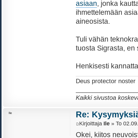
asiaan
, jonka kaut
ihmettelemään asiaa 
aineosista.
Tuli vähän teknokra
tuosta Sigrasta, en
Henkisesti kannattaa
Deus protector noster
__________________
Kaikki sivustoa koskev
Re: Kysymyksiä
Ile
Kirjoittaja
Ile
» To 02.09
Okei, kiitos neuvois