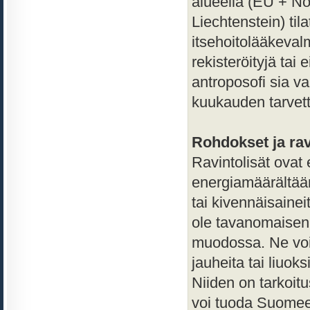
alueella (EU + Nor
Liechtenstein) til
itsehoitolääkevalm
rekisteröityjä tai 
antroposofi sia v
kuukauden tarvet
Rohdokset ja rav
Ravintolisät ovat 
energiamäärältään
tai kivennäisaineit
ole tavanomaisen 
muodossa. Ne voivat
jauheita tai liuoks
Niiden on tarkoitu
voi tuoda Suomee