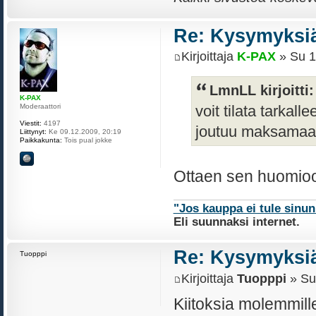
Re: Kysymyksiä
Kirjoittaja
K-PAX
» Su 1
LmnLL kirjoitti:
K-PAX
Moderaattori
voit tilata tarkal
Viestit:
4197
joutuu maksamaan
Liittynyt:
Ke 09.12.2009, 20:19
Paikkakunta:
Tois pual jokke
Ottaen sen huomioon
"Jos kauppa ei tule sinu
Eli suunnaksi internet.
Re: Kysymyksiä
Tuopppi
Kirjoittaja
Tuopppi
» Su
Kiitoksia molemmill