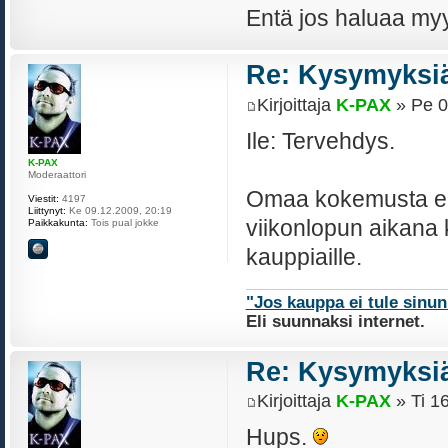
Entä jos haluaa myy
Re: Kysymyksiä
Kirjoittaja
K-PAX
» Pe 0
Ile: Tervehdys.
K-PAX
Moderaattori
Omaa kokemusta ei 
Viestit:
4197
Liittynyt:
Ke 09.12.2009, 20:19
viikonlopun aikana k
Paikkakunta:
Tois pual jokke
kauppiaille.
"Jos kauppa ei tule sinu
Eli suunnaksi internet.
Re: Kysymyksiä
Kirjoittaja
K-PAX
» Ti 1
Hups.