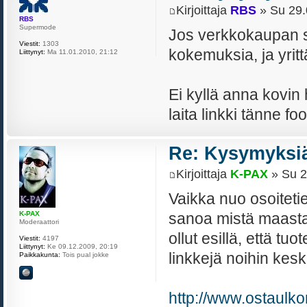
Kirjoittaja
RBS
» Su 29.
RBS
Supermode
Jos verkkokaupan siv
Viestit:
1303
kokemuksia, ja yritt
Liittynyt:
Ma 11.01.2010, 21:12
Ei kyllä anna kovin
laita linkki tänne fo
Re: Kysymyksiä
Kirjoittaja
K-PAX
» Su 2
Vaikka nuo osoitetie
sanoa mistä maasta 
K-PAX
Moderaattori
ollut esillä, että tu
Viestit:
4197
Liittynyt:
Ke 09.12.2009, 20:19
linkkejä noihin kesk
Paikkakunta:
Tois pual jokke
http://www.ostaulk