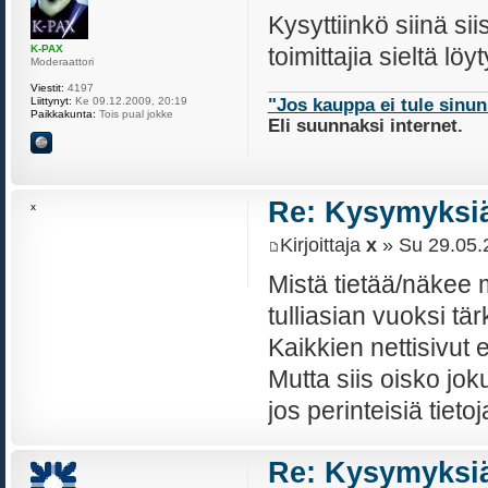
Kysyttiinkö siinä si
toimittajia sieltä löy
K-PAX
Moderaattori
Viestit:
4197
Liittynyt:
Ke 09.12.2009, 20:19
"Jos kauppa ei tule sinu
Paikkakunta:
Tois pual jokke
Eli suunnaksi internet.
Re: Kysymyksiä
x
Kirjoittaja
x
» Su 29.05.
Mistä tietää/näkee
tulliasian vuoksi tär
Kaikkien nettisivut 
Mutta siis oisko jo
jos perinteisiä tieto
Re: Kysymyksiä