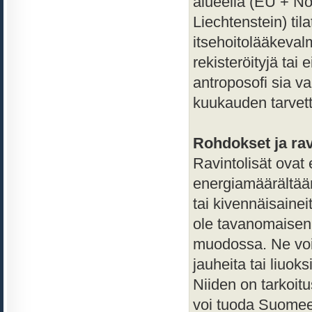
alueella (EU + Nor
Liechtenstein) til
itsehoitolääkevalm
rekisteröityjä tai 
antroposofi sia v
kuukauden tarvet
Rohdokset ja rav
Ravintolisät ovat 
energiamäärältään
tai kivennäisaineit
ole tavanomaisen 
muodossa. Ne voivat
jauheita tai liuoks
Niiden on tarkoitu
voi tuoda Suomee