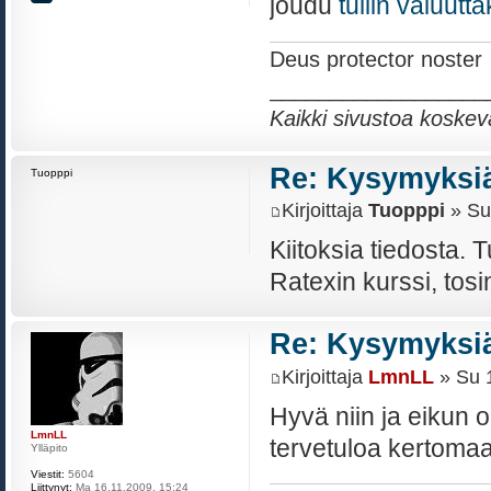
joudu
tullin valuutt
Deus protector noster
__________________
Kaikki sivustoa koskev
Re: Kysymyksiä
Tuopppi
Kirjoittaja
Tuopppi
» Su
Kiitoksia tiedosta. 
Ratexin kurssi, tos
Re: Kysymyksiä
Kirjoittaja
LmnLL
» Su 1
Hyvä niin ja eikun o
LmnLL
tervetuloa kertom
Ylläpito
Viestit:
5604
Liittynyt:
Ma 16.11.2009, 15:24