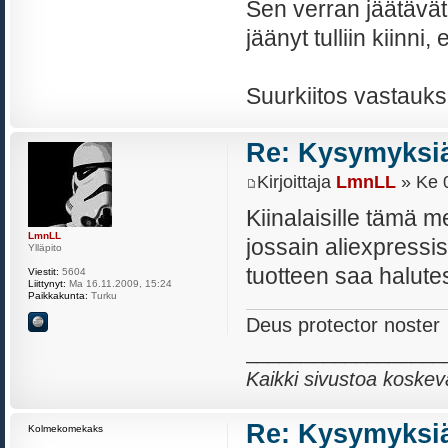
Sen verran jäätävät 
jäänyt tulliin kiinni
Suurkiitos vastauks
Re: Kysymyksiä
Kirjoittaja
LmnLL
» Ke 0
Kiinalaisille tämä m
LmnLL
jossain aliexpressis
Ylläpito
tuotteen saa halute
Viestit:
5604
Liittynyt:
Ma 16.11.2009, 15:24
Paikkakunta:
Turku
Deus protector noster
__________________
Kaikki sivustoa koskev
Re: Kysymyksiä
Kolmekomekaks