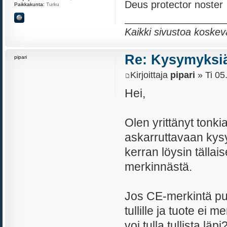
Deus protector noster
Paikkakunta:
Turku
__________________
Kaikki sivustoa koskev
Re: Kysymyksiä
pipari
Kirjoittaja
pipari
» Ti 05
Hei,
Olen yrittänyt tonkia
askarruttavaan kysy
kerran löysin tällai
merkinnästä.
Jos CE-merkintä puu
tullille ja tuote ei 
voi tulla tullista lä