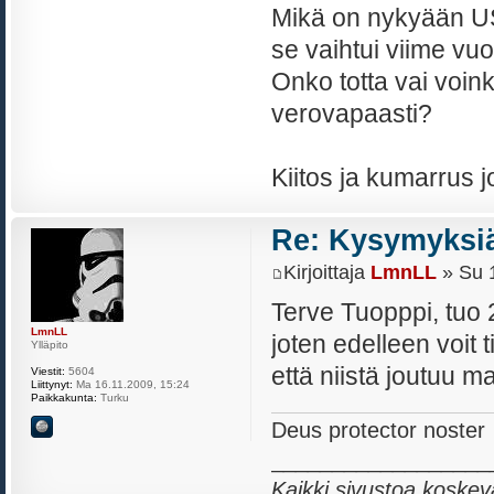
Mikä on nykyään USA
se vaihtui viime vu
Onko totta vai voi
verovapaasti?
Kiitos ja kumarrus 
Re: Kysymyksiä
Kirjoittaja
LmnLL
» Su 1
Terve Tuopppi, tuo 
LmnLL
joten edelleen voit 
Ylläpito
että niistä joutuu 
Viestit:
5604
Liittynyt:
Ma 16.11.2009, 15:24
Paikkakunta:
Turku
Deus protector noster
__________________
Kaikki sivustoa koskev