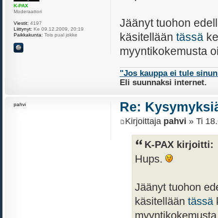
K-PAX
Moderaattori
Jäänyt tuohon edel
Viestit:
4197
Liittynyt:
Ke 09.12.2009, 20:19
käsitellään
tässä
ke
Paikkakunta:
Tois pual jokke
myyntikokemusta oi
"Jos kauppa ei tule sinu
Eli suunnaksi internet.
Re: Kysymyksiä
pahvi
Kirjoittaja
pahvi
» Ti 18
K-PAX kirjoitti:
Hups.
Jäänyt tuohon ed
käsitellään
tässä
k
myyntikokemusta o