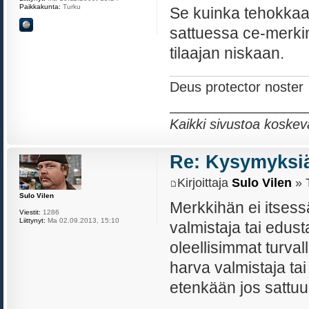
Paikkakunta:
Turku
Se kuinka tehokkaast
sattuessa ce-merki
tilaajan niskaan.
Deus protector noster
__________________
Kaikki sivustoa koskev
Re: Kysymyksiä
Kirjoittaja
Sulo Vilen
» T
Sulo Vilen
Merkkihän ei itsess
Viestit:
1286
Liittynyt:
Ma 02.09.2013, 15:10
valmistaja tai edust
oleellisimmat turval
harva valmistaja ta
etenkään jos sattuu