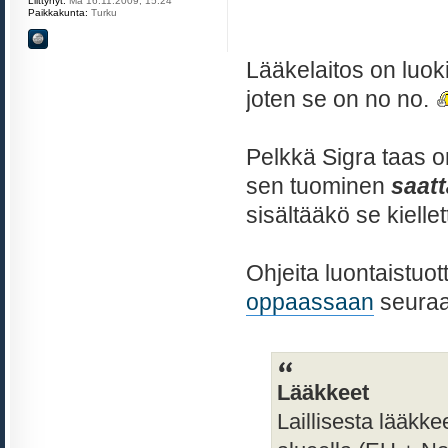
Liittynyt:
Ma 16.11.2009, 15:24
Paikkakunta:
Turku
Lääkelaitos on luoki
joten se on no no.
Pelkkä Sigra taas
sen tuominen
saat
sisältääkö se kiellet
Ohjeita luontaistuot
oppaassaan
seuraa
Lääkkeet
Laillisesta lääkke