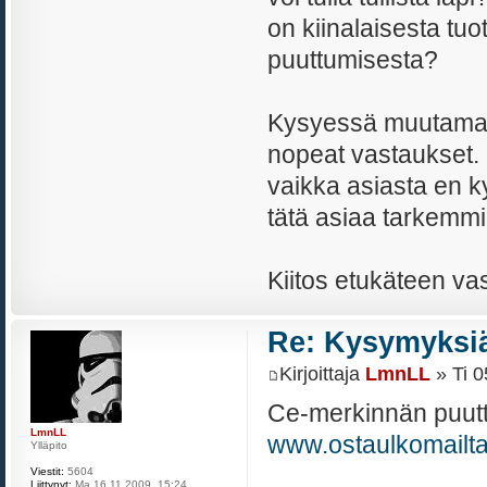
on kiinalaisesta t
puuttumisesta?
Kysyessä muutamaa 
nopeat vastaukset. 
vaikka asiasta en k
tätä asiaa tarkemmi
Kiitos etukäteen va
Re: Kysymyksiä
Kirjoittaja
LmnLL
» Ti 0
Ce-merkinnän puuttu
LmnLL
www.ostaulkomailt
Ylläpito
Viestit:
5604
Liittynyt:
Ma 16.11.2009, 15:24