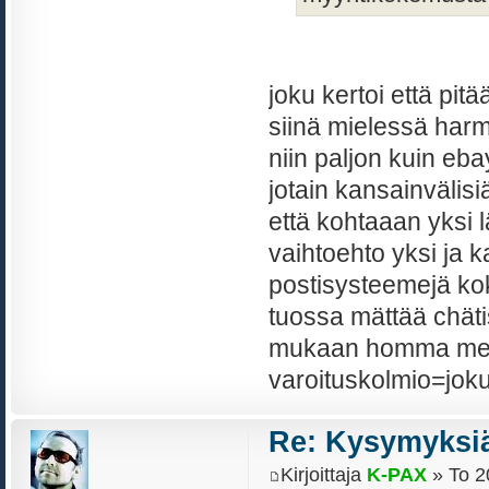
joku kertoi että pitä
siinä mielessä harm
niin paljon kuin eb
jotain kansainvälisiä
että kohtaaan yksi 
vaihtoehto yksi ja ka
postisysteemejä ko
tuossa mättää chäti
mukaan homma meni s
varoituskolmio=joku 
Re: Kysymyksiä
Kirjoittaja
K-PAX
» To 2