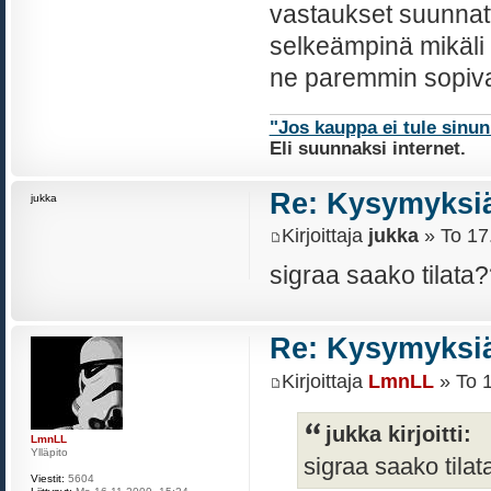
vastaukset suunnattu
selkeämpinä mikäli t
ne paremmin sopiva
"Jos kauppa ei tule sinu
Eli suunnaksi internet.
Re: Kysymyksiä
jukka
Kirjoittaja
jukka
» To 17
sigraa saako tila
Re: Kysymyksiä
Kirjoittaja
LmnLL
» To 1
jukka kirjoitti:
LmnLL
Ylläpito
sigraa saako til
Viestit:
5604