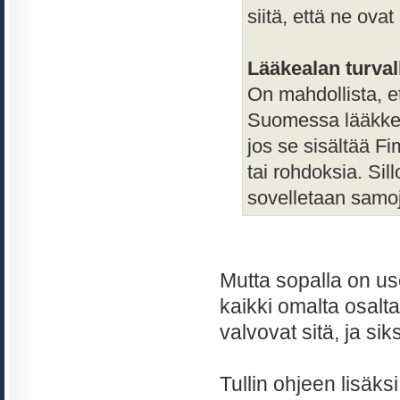
siitä, että ne ova
Lääkealan turval
On mahdollista, et
Suomessa lääkkee
jos se sisältää Fi
tai rohdoksia. Sill
sovelletaan samoj
Mutta sopalla on use
kaikki omalta osalta
valvovat sitä, ja si
Tullin ohjeen lisäks