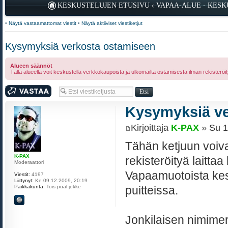
KESKUSTELUJEN ETUSIVU
‹
VAPAA-ALUE - KES
•
Näytä vastaamattomat viestit
•
Näytä aktiiviset viestiketjut
Kysymyksiä verkosta ostamiseen
Alueen säännöt
Tällä alueella voit keskustella verkkokaupoista ja ulkomailta ostamisesta ilman rekisteröit
Kirjoita vastaus
Kysymyksiä ve
Kirjoittaja
K-PAX
» Su 1
Tähän ketjuun voivat
K-PAX
rekisteröityä laitt
Moderaattori
Vapaamuotoista kes
Viestit:
4197
Liittynyt:
Ke 09.12.2009, 20:19
Paikkakunta:
Tois pual jokke
puitteissa.
Jonkilaisen nimimer