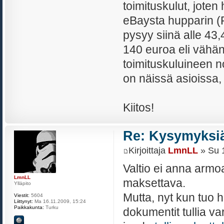
toimituskulut, joten
eBaysta hupparin (R
pysyy siinä alle 4
140 euroa eli vähä
toimituskuluineen n
on näissä asioissa,
Kiitos!
Re: Kysymyksiä
Kirjoittaja
LmnLL
» Su 1
Valtio ei anna armoa,
LmnLL
maksettava.
Ylläpito
Mutta, nyt kun tuo hu
Viestit:
5604
Liittynyt:
Ma 16.11.2009, 15:24
Paikkakunta:
Turku
dokumentit tullia va