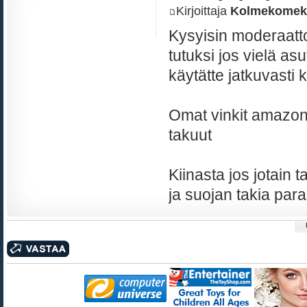
Kirjoittaja
Kolmekomek
Kysyisin moderaattor
tutuksi jos vielä as
käytätte jatkuvasti 
Omat vinkit amazon.
takuut
Kiinasta jos jotain t
ja suojan takia par
Kirjoita vastaus