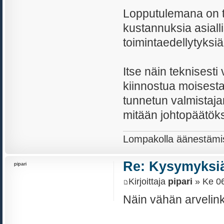
Lopputulemana on ta
kustannuksia asialli
toimintaedellytyksiä
Itse näin teknises
kiinnostua moisesta
tunnetun valmistajan
mitään johtopäätöks
Lompakolla äänestämi
Re: Kysymyksiä
pipari
Kirjoittaja
pipari
» Ke 06
Näin vähän arvelink