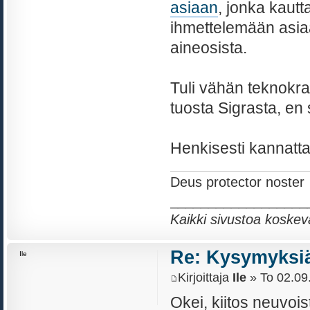
asiaan
, jonka kaut
ihmettelemään asiaa 
aineosista.
Tuli vähän teknokra
tuosta Sigrasta, en
Henkisesti kannattaa
Deus protector noster
__________________
Kaikki sivustoa koskev
Re: Kysymyksiä
Ile
Kirjoittaja
Ile
» To 02.09
Okei, kiitos neuvois