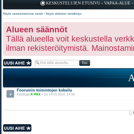
KESKUSTELUJEN ETUSIVU
‹
VAPAA-ALUE -
Näytä vastaamattomat viestit
•
Näytä aktiiviset viestiketjut
Alueen säännöt
Tällä alueella voit keskustella ver
ilman rekisteröitymistä. Mainostamine
Lähetä uusi viesti
Foorumin toimintojen kokeilu
Kirjoittaja
K-PAX
» Su 14.03.2010, 14:50
Lähetä uusi viesti