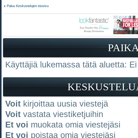
Paluu Keskustelujen etusivu
PAIK
Käyttäjiä lukemassa tätä aluetta: Ei r
KESKUSTELU
Voit
kirjoittaa uusia viestejä
Voit
vastata viestiketjuihin
Et voi
muokata omia viestejäsi
Et voi
poistaa omia viestejäsi