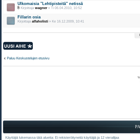
Ulkomaisia "Lehtipisteitä" netissä
Kirjoittaja
wagner
» Ti 06.04.2010, 10:52
Fillarin osia
Kirjoittaja
alfaholisti
» Ke 16.12.2009, 10:41
Lähetä uusi viesti
Paluu Keskustelujen etusivu
P
Käyttäjiä lukemassa tätä aluetta: Ei rekisteröityneitä käyttäjiä ja 12 vierailijaa