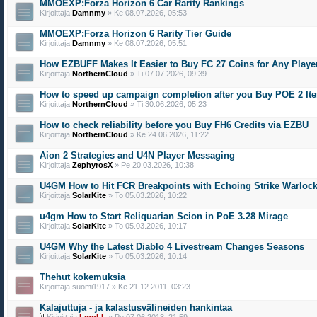
MMOEXP:Forza Horizon 6 Car Rarity Rankings
Kirjoittaja
Damnmy
» Ke 08.07.2026, 05:53
MMOEXP:Forza Horizon 6 Rarity Tier Guide
Kirjoittaja
Damnmy
» Ke 08.07.2026, 05:51
How EZBUFF Makes It Easier to Buy FC 27 Coins for Any Playe
Kirjoittaja
NorthernCloud
» Ti 07.07.2026, 09:39
How to speed up campaign completion after you Buy POE 2 It
Kirjoittaja
NorthernCloud
» Ti 30.06.2026, 05:23
How to check reliability before you Buy FH6 Credits via EZBU
Kirjoittaja
NorthernCloud
» Ke 24.06.2026, 11:22
Aion 2 Strategies and U4N Player Messaging
Kirjoittaja
ZephyrosX
» Pe 20.03.2026, 10:38
U4GM How to Hit FCR Breakpoints with Echoing Strike Warloc
Kirjoittaja
SolarKite
» To 05.03.2026, 10:22
u4gm How to Start Reliquarian Scion in PoE 3.28 Mirage
Kirjoittaja
SolarKite
» To 05.03.2026, 10:17
U4GM Why the Latest Diablo 4 Livestream Changes Seasons
Kirjoittaja
SolarKite
» To 05.03.2026, 10:14
Thehut kokemuksia
Kirjoittaja suomi1917 » Ke 21.12.2011, 03:23
Kalajuttuja - ja kalastusvälineiden hankintaa