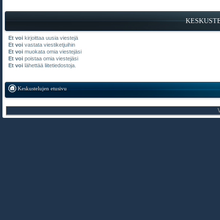
KESKUST
Et voi
kirjoittaa uusia viestejä
Et voi
vastata viestiketjuihin
Et voi
muokata omia viestejäsi
Et voi
poistaa omia viestejäsi
Et voi
lähettää liitetiedostoja.
Keskustelujen etusivu