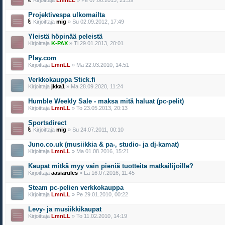
Kirjoittaja
LmnLL
» Pe 07.06.2013, 21:59
Projektivespa ulkomailta
Kirjoittaja
mig
» Su 02.09.2012, 17:49
Yleistä höpinää peleistä
Kirjoittaja
K-PAX
» Ti 29.01.2013, 20:01
Play.com
Kirjoittaja
LmnLL
» Ma 22.03.2010, 14:51
Verkkokauppa Stick.fi
Kirjoittaja
jkka1
» Ma 28.09.2020, 11:24
Humble Weekly Sale - maksa mitä haluat (pc-pelit)
Kirjoittaja
LmnLL
» To 23.05.2013, 20:13
Sportsdirect
Kirjoittaja
mig
» Su 24.07.2011, 00:10
Juno.co.uk (musiikkia & pa-, studio- ja dj-kamat)
Kirjoittaja
LmnLL
» Ma 01.08.2016, 15:21
Kaupat mitkä myy vain pieniä tuotteita matkailijoille?
Kirjoittaja
aasiarules
» La 16.07.2016, 11:45
Steam pc-pelien verkkokauppa
Kirjoittaja
LmnLL
» Pe 29.01.2010, 00:22
Levy- ja musiikkikaupat
Kirjoittaja
LmnLL
» To 11.02.2010, 14:19