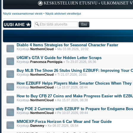
KESKUSTELUJEN ETUSIVU
‹
ULKOMAISET V
Näytä vastaamattomat viestit
•
Näytä aktiiviset viestiketjut
Lähetä uusi viesti
Diablo 4 Items Strategies for Seasonal Character Faster
Kirjoittaja
NorthernCloud
» Ma 03.08.2026, 10:02
U4GM's GTA V Guide for Hidden Letter Scraps
Kirjoittaja
Francesca Pontiggia
» To 23.07.2026, 05:36
Buy MLB The Show 26 Stubs Using EZBUFF: Improving Your C
Kirjoittaja
NorthernCloud
» Ti 21.07.2026, 10:01
How EZBUFF Helps Players Make Smarter Choices When They
Kirjoittaja
NorthernCloud
» La 18.07.2026, 08:44
How to Buy CFB 27 Coins and Make Progress Easier with EZB
Kirjoittaja
NorthernCloud
» Ke 15.07.2026, 08:38
Buy POE 2 Currency with EZBUFF to Prepare for Endgame Bo
Kirjoittaja
NorthernCloud
» Pe 10.07.2026, 09:44
MMOEXP:Forza Horizon 6 Car Wear and Tear Guide
Kirjoittaja
Damnmy
» Ke 08.07.2026, 05:54