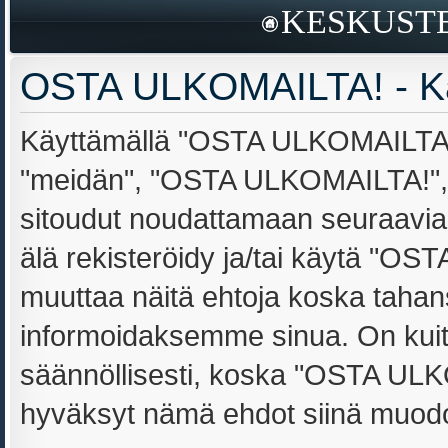
KESKUSTE
OSTA ULKOMAILTA! - Kä
Käyttämällä "OSTA ULKOMAILTA!" 
"meidän", "OSTA ULKOMAILTA!", "
sitoudut noudattamaan seuraavia e
älä rekisteröidy ja/tai käytä "
muuttaa näitä ehtoja koska tah
informoidaksemme sinua. On kuit
säännöllisesti, koska "OSTA ULKO
hyväksyt nämä ehdot siinä muodoss