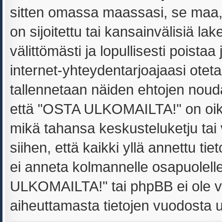
sitten omassa maassasi, se maa
on sijoitettu tai kansainvälisiä la
välittömästi ja lopullisesti poistaa
internet-yhteydentarjoajaasi oteta
tallennetaan näiden ehtojen noud
että "OSTA ULKOMAILTA!" on oikeu
mikä tahansa keskusteluketju tai
siihen, että kaikki yllä annettu ti
ei anneta kolmannelle osapuolel
ULKOMAILTA!" tai phpBB ei ole v
aiheuttamasta tietojen vuodosta ulk