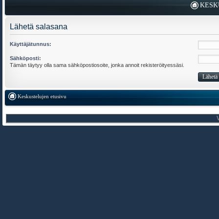
KESK
Lähetä salasana
Käyttäjätunnus:
Sähköposti:
Tämän täytyy olla sama sähköpostiosoite, jonka annoit rekisteröityessäsi.
Keskustelujen etusivu