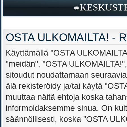
KESKUSTE
OSTA ULKOMAILTA! - Re
Käyttämällä "OSTA ULKOMAILTA!" 
"meidän", "OSTA ULKOMAILTA!", "
sitoudut noudattamaan seuraavia e
älä rekisteröidy ja/tai käytä "
muuttaa näitä ehtoja koska tah
informoidaksemme sinua. On kuit
säännöllisesti, koska "OSTA ULKO