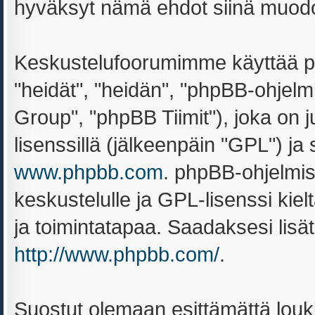
hyväksyt nämä ehdot siinä muodoss
Keskustelufoorumimme käyttää ph
"heidät", "heidän", "phpBB-ohjel
Group", "phpBB Tiimit"), joka on ju
lisenssillä (jälkeenpäin "GPL") ja
www.phpbb.com
. phpBB-ohjelmis
keskustelulle ja GPL-lisenssi kiel
ja toimintatapaa. Saadaksesi lisät
http://www.phpbb.com/
.
Suostut olemaan esittämättä louk