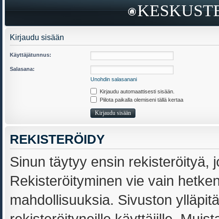
KESKUSTE
Kirjaudu sisään
Käyttäjätunnus:
Salasana:
Unohdin salasanani
Kirjaudu automaattisesti sisään.
Piilota paikalla olemiseni tällä kertaa
REKISTERÖIDY
Sinun täytyy ensin rekisteröityä, j
Rekisteröityminen vie vain hetken,
mahdollisuuksia. Sivuston ylläpit
rekisteröityneille käyttäjille. Muis