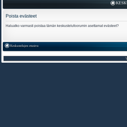
KESK
Poista evästeet
Haluatko varmasti poistaa tämän keskustelufoorumin asettamat evästeet?
Keskustelujen etusivu