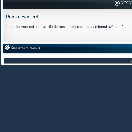
KESK
Poista evästeet
Haluatko varmasti poistaa tämän keskustelufoorumin asettamat evästeet?
Keskustelujen etusivu