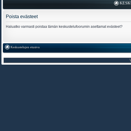
KESK
Poista evästeet
Haluatko varmasti poistaa tämän keskustelufoorumin asettamat evästeet?
Keskustelujen etusivu