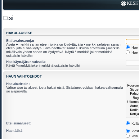
KESK
Etsi
HAKULAUSEKE
Etsi avainsanoja:
Aseta
+
merkki sanan eteen, jonka on löydyttävä ja
-
merkki sellaisen sanan
Hae k
eteen, jota ei saa löytyä. Laita haettavat sanat sulkuihin erotettuna
|
-merkillä,
mikäli vain yhden sanan on löydyttävä. Käytä *-merkkiä jokerimerkkinä
Hae k
osittaisiin hakuihin
Hae käyttäjätunnuksella:
Käytä *-merkkiä jokerimerkkinä osittaisiin hakuihin
HAUN VAIHTOEHDOT
Hae alueittain:
Valitse alue tai alueet, josta haluat etsiä. Sisäalueet voidaan hakea valitsemalla
se alapuolelta.
Etsi sisäalueet:
Kyllä
Hae täältä:
Viesti
Vain 