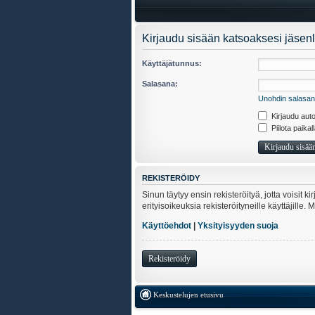
Kirjaudu sisään katsoaksesi jäsenl
Käyttäjätunnus:
Salasana:
Unohdin salasan
Kirjaudu auto
Piilota paikal
REKISTERÖIDY
Sinun täytyy ensin rekisteröityä, jotta voisit 
erityisoikeuksia rekisteröityneille käyttäjill
Käyttöehdot
|
Yksityisyyden suoja
Rekisteröidy
Keskustelujen etusivu