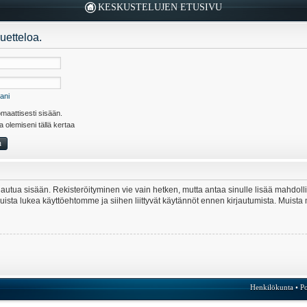
KESKUSTELUJEN ETUSIVU
uetteloa.
ani
maattisesti sisään.
la olemiseni tällä kertaa
kirjautua sisään. Rekisteröityminen vie vain hetken, mutta antaa sinulle lisää mahdol
e. Muista lukea käyttöehtomme ja siihen liittyvät käytännöt ennen kirjautumista. Mui
Henkilökunta
•
Po