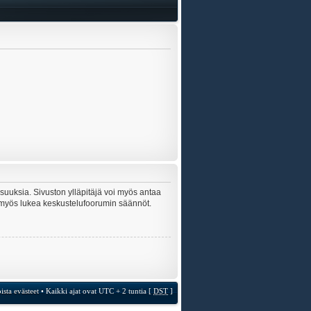
lisuuksia. Sivuston ylläpitäjä voi myös antaa
sta myös lukea keskustelufoorumin säännöt.
ista evästeet
• Kaikki ajat ovat UTC + 2 tuntia [
DST
]