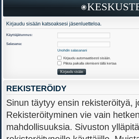
KESKUSTE
Kirjaudu sisään katsoaksesi jäsenluetteloa.
Käyttäjätunnus:
Salasana:
Unohdin salasanani
Kirjaudu automaattisesti sisään.
Piilota paikalla olemiseni tällä kertaa
REKISTERÖIDY
Sinun täytyy ensin rekisteröityä, j
Rekisteröityminen vie vain hetken,
mahdollisuuksia. Sivuston ylläpit
rekisteröityneille käyttäjille. Muis