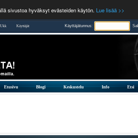
ällä sivustoa hyväksyt evästeiden käytön.
Lue lisää >>
Käyttäjätunnus:
Sa
Ukk
Käyttäjät
Etusivu
Blogi
Keskustelu
Info
Etsi