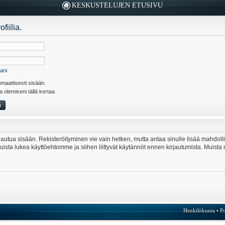
KESKUSTELUJEN ETUSIVU
fiilia.
ani
maattisesti sisään.
la olemiseni tällä kertaa
kirjautua sisään. Rekisteröityminen vie vain hetken, mutta antaa sinulle lisää mahdol
e. Muista lukea käyttöehtomme ja siihen liittyvät käytännöt ennen kirjautumista. Mui
Henkilökunta
•
Po