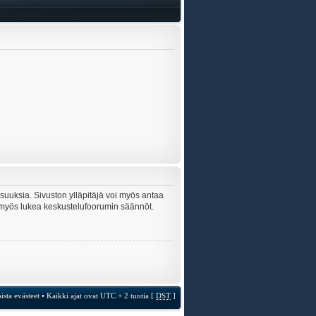
lisuuksia. Sivuston ylläpitäjä voi myös antaa
sta myös lukea keskustelufoorumin säännöt.
ista evästeet
• Kaikki ajat ovat UTC + 2 tuntia [
DST
]