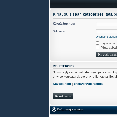
Kirjaudu sisään katsoaksesi tätä pro
Käyttäjätunnus:
Salasana:
Unohdin salasan
Kirjaudu auto
Piilota paikal
REKISTERÖIDY
Sinun täytyy ensin rekisteröityä, jotta voisit 
erityisoikeuksia rekisteröityneille käyttäjill
Käyttöehdot
|
Yksityisyyden suoja
Rekisteröidy
Keskustelujen etusivu