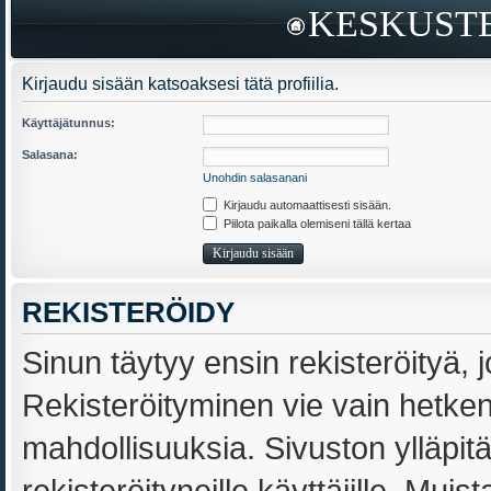
KESKUSTE
Kirjaudu sisään katsoaksesi tätä profiilia.
Käyttäjätunnus:
Salasana:
Unohdin salasanani
Kirjaudu automaattisesti sisään.
Piilota paikalla olemiseni tällä kertaa
REKISTERÖIDY
Sinun täytyy ensin rekisteröityä, j
Rekisteröityminen vie vain hetken,
mahdollisuuksia. Sivuston ylläpit
rekisteröityneille käyttäjille. Muis