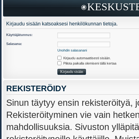
KESKUSTE
Kirjaudu sisään katsoaksesi henkilökunnan tietoja.
Käyttäjätunnus:
Salasana:
Unohdin salasanani
Kirjaudu automaattisesti sisään.
Piilota paikalla olemiseni tällä kertaa
REKISTERÖIDY
Sinun täytyy ensin rekisteröityä, j
Rekisteröityminen vie vain hetken,
mahdollisuuksia. Sivuston ylläpit
rekisteröityneille käyttäjille. Muis