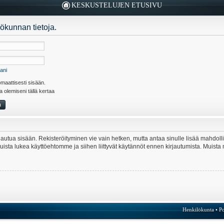
KESKUSTELUJEN ETUSIVU
ökunnan tietoja.
ani
maattisesti sisään.
la olemiseni tällä kertaa
kirjautua sisään. Rekisteröityminen vie vain hetken, mutta antaa sinulle lisää mahdol
e. Muista lukea käyttöehtomme ja siihen liittyvät käytännöt ennen kirjautumista. Mui
Henkilökunta
•
Po