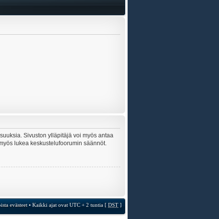
lisuuksia. Sivuston ylläpitäjä voi myös antaa
sta myös lukea keskustelufoorumin säännöt.
ista evästeet
• Kaikki ajat ovat UTC + 2 tuntia [
DST
]