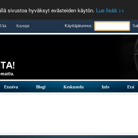
ällä sivustoa hyväksyt evästeiden käytön.
Lue lisää >>
Käyttäjätunnus:
Sa
Ukk
Käyttäjät
Etusivu
Blogi
Keskustelu
Info
Etsi