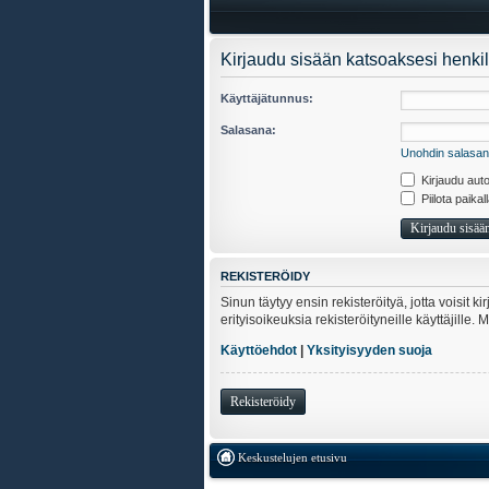
Kirjaudu sisään katsoaksesi henkil
Käyttäjätunnus:
Salasana:
Unohdin salasan
Kirjaudu auto
Piilota paikal
REKISTERÖIDY
Sinun täytyy ensin rekisteröityä, jotta voisit 
erityisoikeuksia rekisteröityneille käyttäjill
Käyttöehdot
|
Yksityisyyden suoja
Rekisteröidy
Keskustelujen etusivu