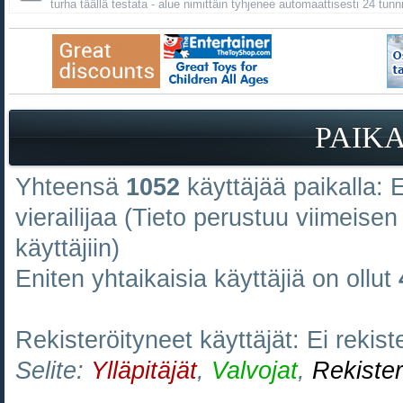
turha täällä testata - alue nimittäin tyhjenee automaattisesti 24 tunn
PAIK
Yhteensä
1052
käyttäjää paikalla: E
vierailijaa (Tieto perustuu viimeisen 
käyttäjiin)
Eniten yhtaikaisia käyttäjiä on ollut
Rekisteröityneet käyttäjät: Ei rekiste
Selite:
Ylläpitäjät
,
Valvojat
,
Rekister