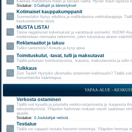
Kaikkea mahdollista maan ja taivaan väliltä. Hyvän maun rajoissa t
Sisäalue:
Gallupit ja äänestykset
Kotimaiset kauppakumppanit
Suomestakin löytyy edullisia ja mallikelpoisia verkkokauppoja. Tääl
keskustelemme niistä.
MUSTA LISTA!
Tänne negatiiviset kokemukset ja varoittavat esimerkit. HUOM! Alu
moderoidaan normaalia tarkemmin, joten tutustukaa alueen sääntöih
Reklamaatiot ja takuu
Tuliko sanomista? Avaudu ja kysy apua.
Toimituskulut, -tavat, tulli ja maksutavat
Täällä puhutaan toimitustavoista, -kuluista, maksutavoista ja tullin 
Tulkkaus
Zum Teufel! Hyytyikö ulkomailta ostaminen kielimuuriin? Täällä voi
foorumilaisilta kääntöapua.
VAPAA-ALUE - KESKUS
Verkosta ostaminen
Täällä voit kysellä ja jutustella verkko-ostamisesta ja -kaupoista il
rekisteröitymistä. Ylläpidon harkinnan mukaan viestit saatetaan siirt
alueille.
Sisäalue:
Joululahjat netistä
Testialue
Täällä voi vapaasti testata foorumin toimintoja. Ylläpidon hermoja o