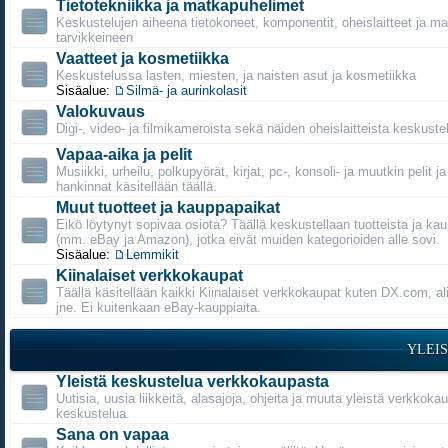
Tietotekniikka ja matkapuhelimet
Keskustelujen aiheena tietokoneet, komponentit, oheislaitteet ja m
tarvikkeineen
Vaatteet ja kosmetiikka
Keskustelussa lasten, miesten, ja naisten asut ja kosmetiikka
Sisäalue:
Silmä- ja aurinkolasit
Valokuvaus
Digi-, video- ja filmikameroista sekä näiden oheislaitteista keskustel
Vapaa-aika ja pelit
Musiikki, urheilu, polkupyörät, kirjat, pc-, konsoli- ja muutkin pelit j
hankinnat käsitellään täällä.
Muut tuotteet ja kauppapaikat
Eikö löytynyt sopivaa osiota? Täällä keskustellaan tuotteista ja ka
(mm. eBay ja Amazon), jotka eivät muiden kategorioiden alle sovi.
Sisäalue:
Lemmikit
Kiinalaiset verkkokaupat
Täällä käsitellään kaikki Kiinalaiset verkkokaupat kuten DX.com, a
jne. Ei kuitenkaan eBay-kauppiaita.
YLEI
Yleistä keskustelua verkkokaupasta
Uutisia, uusia liikkeitä, alasajoja, ohjeita ja muuta yleistä verkkoka
keskustelua.
Sana on vapaa