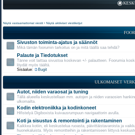
KESK
Näytä vastaamattomat viestit
•
Näytä aktiiviset viestiketjut
FOOR
Sivuston toiminta-ajatus ja säännöt
Mikä tämän foorumin tarkoitus on ja mitä täällä saa tehdä?
Palaute ja Tiedotukset
Tänne voit laittaa sivustoa koskevan +/- palautteen. Foorumia kosk
löydät myös täältä.
Sisäalue:
Bugit
ULKOMAISET VERK
Autot, niiden varaosat ja tuning
Tällä alueella keskustellaan mm. autojen ja niiden varaosien hanki
ulkomailta.
Kodin elektroniikka ja kodinkoneet
Hifistelyä Digiboxista kuivausrumpuun navigaattorin avulla.
Koti ja sisustus & remontointi ja rakentaminen
Kaikkea kotiin, eli keskustelua ruoasta, päivittäistavaroista ja vaikk
huonekaluista. Myös remontteihin ja rakentamiseen liittyvä keskust