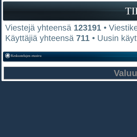
T
Viestejä yhteensä
123191
• Viestik
Käyttäjiä yhteensä
711
• Uusin käyt
Keskustelujen etusivu
Valu