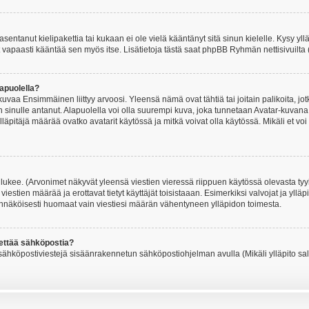
asentanut kielipakettia tai kukaan ei ole vielä kääntänyt sitä sinun kielelle. Kysy yll
 vapaasti kääntää sen myös itse. Lisätietoja tästä saat phpBB Ryhmän nettisivuilta 
apuolella?
uvaa Ensimmäinen liittyy arvoosi. Yleensä nämä ovat tähtiä tai joitain palikoita, jot
 sinulle antanut. Alapuolella voi olla suurempi kuva, joka tunnetaan Avatar-kuvana
äpitäjä määrää ovatko avatarit käytössä ja mitkä voivat olla käytössä. Mikäli et voi
lukee. (Arvonimet näkyvät yleensä viestien vieressä riippuen käytössä olevasta tyy
iestien määrää ja erottavat tietyt käyttäjät toisistaaan. Esimerkiksi valvojat ja ylläp
dennäköisesti huomaat vain viestiesi määrän vähentyneen ylläpidon toimesta.
hettää sähköpostia?
ä sähköpostiviestejä sisäänrakennetun sähköpostiohjelman avulla (Mikäli ylläpito sal