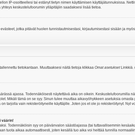
iellon IP-osoitteellesi tai estänyt tietyn nimen käyttämisen käyttäjätunnuksissa. Net
 yhteys keskustelufoorumin ylläpitäjiin saadaksesi lisää tietoa.
västeet, jotka pitävät huolen tunnistautmisestasi, kirjautumisestasi sisään ja myös p
 tallennettu tietokantaan. Muuttaaksesi näitä tietoja klikkaa
Omat asetukset
Linkkiä.
äärässä ajassa. Todennäköisesti näytettävä aika on oikein. Keskustelufoorumilla nä
et. Mikäli tämä on se syy. Sinun tulee muuttaa aikavyöhykkeen asetuksia omasta p
 tarjolla vain rekisteröityneille käyttäjille. Joten jos et ole jo rekisteröitynyt. Nyt vo
i väärin!
aksi. Todennäköisin syy on päivänvalon säästöajassa (tai tuttavallisemmin kesäaika
n tuota aikaa automaattisesti, joten kesällä tuo aika voi heittää tunnilla normaalii