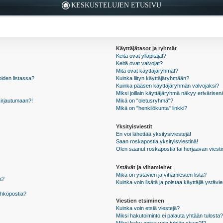
KESKUSTELUJEN ETUSIVU
Käyttäjätasot ja ryhmät
Keitä ovat ylläpitäjät?
Keitä ovat valvojat?
Mitä ovat käyttäjäryhmät?
oiden listassa?
Kuinka liityn käyttäjäryhmään?
Kuinka pääsen käyttäjäryhmän valvojaksi?
Miksi joillain käyttäjäryhmä näkyy erivärisen
kirjautumaan?!
Mikä on "oletusryhmä"?
Mikä on "henkilökunta" linkki?
Yksityisviestit
En voi lähettää yksitysiviestejä!
Saan roskapostia yksityisviestinä!
Olen saanut roskapostia tai herjaavan viestin
Ystävät ja vihamiehet
Mikä on ystävien ja vihamiesten lista?
a?
Kuinka voin lisätä ja poistaa käyttäjiä ystävie
ähköpostia?
Viestien etsiminen
Kuinka voin etsiä viestejä?
Miksi hakutoiminto ei palauta yhtään tulosta