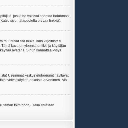
äpitäjiltä, josko he voisivat asentaa haluamasi
(Katso sivun alapuolella olevaa linkkiä).
ka muuttuvat sitä muka, kuin kirjoitustesi
. Tämä kuva on yleensä uniikki ja käyttäjän
 käyttää avataria. Sinun kannattaa kysyä
listä) Useimmat keskustelufoorumit näyttävät
itäjät voivat käyttää erikoista arvonimeä. Älä
lii tämän toiminnon). Tällä estetään