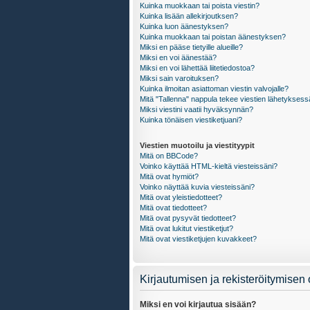
Kuinka muokkaan tai poista viestin?
Kuinka lisään allekirjoutksen?
Kuinka luon äänestyksen?
Kuinka muokkaan tai poistan äänestyksen?
Miksi en pääse tietyille alueille?
Miksi en voi äänestää?
Miksi en voi lähettää liitetiedostoa?
Miksi sain varoituksen?
Kuinka ilmoitan asiattoman viestin valvojalle?
Mitä "Tallenna" nappula tekee viestien lähetykses
Miksi viestini vaatii hyväksynnän?
Kuinka tönäisen viestiketjuani?
Viestien muotoilu ja viestityypit
Mitä on BBCode?
Voinko käyttää HTML-kieltä viesteissäni?
Mitä ovat hymiöt?
Voinko näyttää kuvia viesteissäni?
Mitä ovat yleistiedotteet?
Mitä ovat tiedotteet?
Mitä ovat pysyvät tiedotteet?
Mitä ovat lukitut viestiketjut?
Mitä ovat viestiketjujen kuvakkeet?
Kirjautumisen ja rekisteröitymisen
Miksi en voi kirjautua sisään?