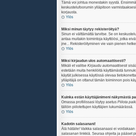
Tämä voi johtua monestakin syystä. Ensimmäisek
keskustelufoorumin ylläpitoon varmistaaksesi, 
korjausta.
Ylös
Miksi minun täytyy rekisteröityä?
Sinun ei välttämättä tarvitse. Se on keskustelu
antaa muitakin toimintoja käyttöösi, jotka eivät
jne... Rekisteröityminen vie vain pienen hetke
Ylös
Miksi kirjaudun ulos automaattisesti?
Mikäli et valitse
Kirjaudu automaattisesti sisää
estetään muita henkilöitä käyttämästä tunnuksi
käytät julkisessa käytössä olevaa tietokonetta.
ylläpitäjä on ottanut tämän toiminnon pois käy
Ylös
Kuinka estän käyttäjänimeni näkymästä paik
Omassa profiilissasi löytyy asetus
Piilota pai
tällöin piilotettujen käyttäjien lukumäärässä.
Ylös
Kadotin salasanani!
Älä hätäile! Vaikka salasanaasi ei voidakaan
salasanan
linkkiä. Seuraa ohjeita ja pääset 