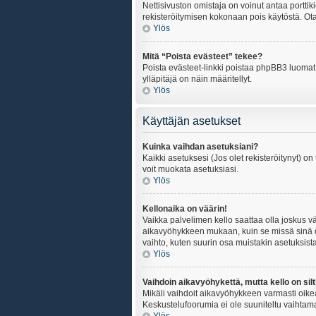
Nettisivuston omistaja on voinut antaa porttik
rekisteröitymisen kokonaan pois käytöstä. Ota
Ylös
Mitä “Poista evästeet” tekee?
Poista evästeet-linkki poistaa phpBB3 luomat e
ylläpitäjä on näin määritellyt.
Ylös
Käyttäjän asetukset
Kuinka vaihdan asetuksiani?
Kaikki asetuksesi (Jos olet rekisteröitynyt) on
voit muokata asetuksiasi.
Ylös
Kellonaika on väärin!
Vaikka palvelimen kello saattaa olla joskus v
aikavyöhykkeen mukaan, kuin se missä sinä ol
vaihto, kuten suurin osa muistakin asetuksista on
Ylös
Vaihdoin aikavyöhykettä, mutta kello on silt
Mikäli vaihdoit aikavyöhykkeen varmasti oike
Keskustelufoorumia ei ole suuniteltu vaihtamaa