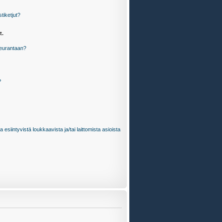
stiketjut?
t.
 seurantaan?
?
 esiintyvistä loukkaavista ja/tai laittomista asioista