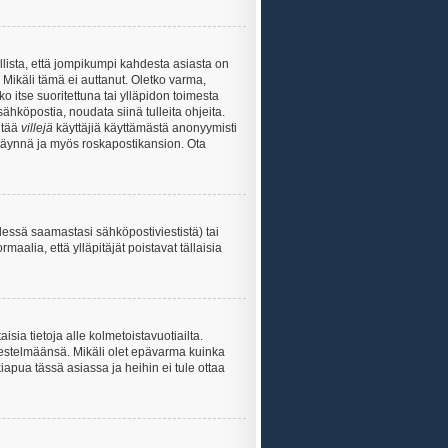
lista, että jompikumpi kahdesta asiasta on
 Mikäli tämä ei auttanut. Oletko varma,
ko itse suoritettuna tai ylläpidon toimesta
sähköpostia, noudata siinä tulleita ohjeita.
ntää
villejä
käyttäjiä käyttämästä anonyymisti
e täynnä ja myös roskapostikansion. Ota
essä saamastasi sähköpostiviestistä) tai
maalia, että ylläpitäjät poistavat tällaisia
sia tietoja alle kolmetoistavuotiailta.
rjestelmäänsä. Mikäli olet epävarma kuinka
apua tässä asiassa ja heihin ei tule ottaa