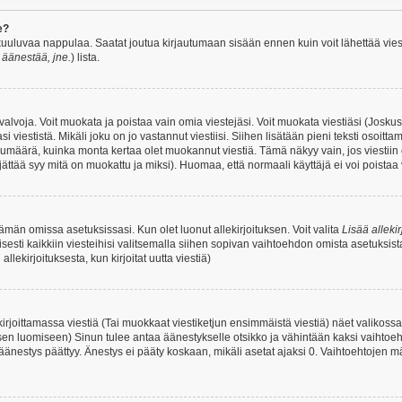
e?
uuluvaa nappulaa. Saatat joutua kirjautumaan sisään ennen kuin voit lähettää viesti
t äänestää, jne.
) lista.
i valvoja. Voit muokata ja poistaa vain omia viestejäsi. Voit muokata viestiäsi (Josku
i viestistä. Mikäli joku on jo vastannut viestiisi. Siihen lisätään pieni teksti oso
ärä, kuinka monta kertaa olet muokannut viestiä. Tämä näkyy vain, jos viestiin on j
jättää syy mitä on muokattu ja miksi). Huomaa, että normaali käyttäjä ei voi poistaa v
 tämän omissa asetuksissasi. Kun olet luonut allekirjoituksen. Voit valita
Lisää allekir
isesti kaikkiin viesteihisi valitsemalla siihen sopivan vaihtoehdon omista asetuksista
llekirjoituksesta, kun kirjoitat uutta viestiä)
rjoittamassa viestiä (Tai muokkaat viestiketjun ensimmäistä viestiä) näet valikos
ksen luomiseen) Sinun tulee antaa äänestykselle otsikko ja vähintään kaksi vaihtoeh
 äänestys päättyy. Änestys ei pääty koskaan, mikäli asetat ajaksi 0. Vaihtoehtojen mä