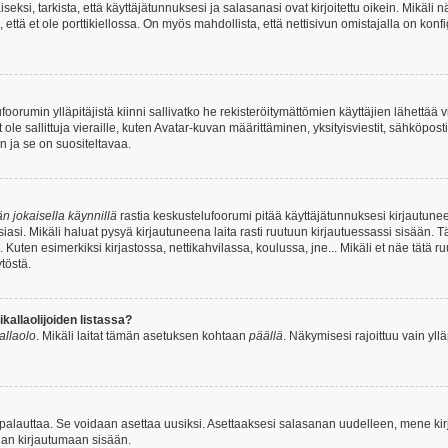
si, tarkista, että käyttäjätunnuksesi ja salasanasi ovat kirjoitettu oikein. Mikäli n
että et ole porttikiellossa. On myös mahdollista, että nettisivun omistajalla on konfi
foorumin ylläpitäjistä kiinni sallivatko he rekisteröitymättömien käyttäjien lähettää 
 ole sallittuja vieraille, kuten Avatar-kuvan määrittäminen, yksityisviestit, sähköposti
n ja se on suositeltavaa.
n jokaisella käynnillä
rastia keskustelufoorumi pitää käyttäjätunnuksesi kirjautunee
asi. Mikäli haluat pysyä kirjautuneena laita rasti ruutuun kirjautuessassi sisään. Tä
 Kuten esimerkiksi kirjastossa, nettikahvilassa, koulussa, jne... Mikäli et näe tätä r
töstä.
allaolijoiden listassa?
kallaolo
. Mikäli laitat tämän asetuksen kohtaan
päällä
. Näkymisesi rajoittuu vain ylläp
 palauttaa. Se voidaan asettaa uusiksi. Asettaaksesi salasanan uudelleen, mene ki
pian kirjautumaan sisään.