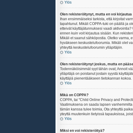
Ylös
Olen rekisteröitynyt, mutta en voi kirjautua
Ihan ensimmäiseksi tarkista, että kirjoitat v
tapahtunut. Mikäli COPPA-tuki on päällä ja
ol
etteivät käyttäjätunnuksesi vaadi aktivointia? 
ennen kuin voit kirjautua sisään. Kun rekisterö
Mikäli et saanut sähköpostia. Oletko varma, 
hyväkseen keskustelufoorumia. Mikäli olet varm
yhteyttä keskustelufoorumin ylläpitäjiin.
Ylös
Olen rekisteröitynyt joskus, mutta en pääs
Todennäköisimmät syyt tähän ovat; Annoit vää
ylläpitäjä on poistanut jostain syystä käyttäjä
käyttäjiä pienentääkseen tietokannan kokoa. 
Ylös
Mikä on COPPA?
COPPA, tai "Child Online Privacy and Protectio
Vaatimuksena on saada lapsen vanhemmilta tai
tämän kanssa tulee toimia, Ota yhteyttä paika
yteyttä muutenkuin tietyissä tapauksissa, joi
Ylös
Miksi en voi rekisteröityä?