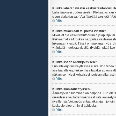
Kuinka lähetän viestin keskustelufoorumill
Lähettääksesi uuden viestin. Klikkaa asiaan k
sivun alalaidassa. (
Voit lähettää viestejä, Voi
Ylös
Kuinka muokkaan tai poista viestin?
Mikäli et ole keskustelufoorumin ylläpitäjä ta
Klikkaamalla
Muokkaa
nappulaa valitsemastas
lukemaan viestiä. Tässä on mukana myös lukumä
ylläpitäjä muokkaa viestiä. (Heidän pitää itse 
Ylös
Kuinka lisään allekirjoutksen?
Luo allekirjoitus käyttääksesi sitä. Voit tehdä
asettaa allekirjoituksen lisättäväksi automaatt
näkymisen viestikohtaisesti poistamalla rastin a
Ylös
Kuinka luon äänestyksen?
Äänestyksen luominen on helppoa. Kun olet ki
oikeutesi eivät todennäköisesti riitä äänsety
riveillensä. Voit myös antaa aikarajan, jolloin
keskustelufoorumin ylläpidosta.
Ylös