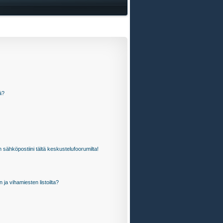
ä?
 sähköpostiini tältä keskustelufoorumilta!
n ja vihamiesten listoilta?
?