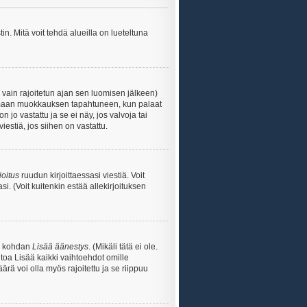
n. Mitä voit tehdä alueilla on lueteltuna
s vain rajoitetun ajan sen luomisen jälkeen)
ittamaan muokkauksen tapahtuneen, kun palaat
o vastattu ja se ei näy, jos valvoja tai
iestiä, jos siihen on vastattu.
joitus
ruudun kirjoittaessasi viestiä. Voit
si. (Voit kuitenkin estää allekirjoituksen
sa kohdan
Lisää äänestys
. (Mikäli tätä ei ole.
toa Lisää kaikki vaihtoehdot omille
ärä voi olla myös rajoitettu ja se riippuu