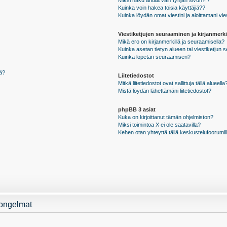
Miksi haku antaa vain tyhjän sivun?!?
Kuinka voin hakea toisia käyttäjiä??
Kuinka löydän omat viestini ja aloittamani vie
Viestiketjujen seuraaminen ja kirjanmerki
Mikä ero on kirjanmerkillä ja seuraamisella?
Kuinka asetan tietyn alueen tai viestiketjun
Kuinka lopetan seuraamisen?
sä?
Liitetiedostot
Mitkä liitetiedostot ovat sallittuja tällä alueella
Mistä löydän lähettämäni liitetiedostot?
phpBB 3 asiat
Kuka on kirjoittanut tämän ohjelmiston?
Miksi toimintoa X ei ole saatavilla?
Kehen otan yhteyttä tällä keskustelufoorumilla
 ongelmat