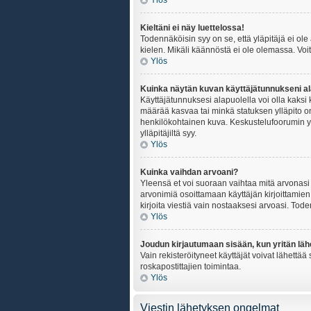
Ylös
Kieltäni ei näy luettelossa!
Todennäköisin syy on se, että yläpitäjä ei ole 
kielen. Mikäli käännöstä ei ole olemassa. Voit
Ylös
Kuinka näytän kuvan käyttäjätunnukseni al
Käyttäjätunnuksesi alapuolella voi olla kaksi k
määrää kasvaa tai minkä statuksen ylläpito on
henkilökohtainen kuva. Keskustelufoorumin yll
ylläpitäjiltä syy.
Ylös
Kuinka vaihdan arvoani?
Yleensä et voi suoraan vaihtaa mitä arvonasi 
arvonimiä osoittamaan käyttäjän kirjoittamien v
kirjoita viestiä vain nostaaksesi arvoasi. To
Ylös
Joudun kirjautumaan sisään, kun yritän lä
Vain rekisteröityneet käyttäjät voivat lähettä
roskapostittajien toimintaa.
Ylös
Viestin lähetyksen ongelmat