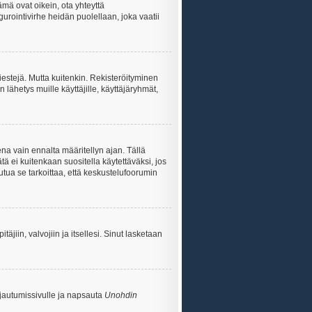
ämä ovat oikein, ota yhteyttä
gurointivirhe heidän puolellaan, joka vaatii
viestejä. Mutta kuitenkin. Rekisteröityminen
n lähetys muille käyttäjille, käyttäjäryhmät,
na vain ennalta määritellyn ajan. Tällä
tä ei kuitenkaan suositella käytettäväksi, jos
uutua se tarkoittaa, että keskustelufoorumin
itäjiin, valvojiin ja itsellesi. Sinut lasketaan
rjautumissivulle ja napsauta
Unohdin