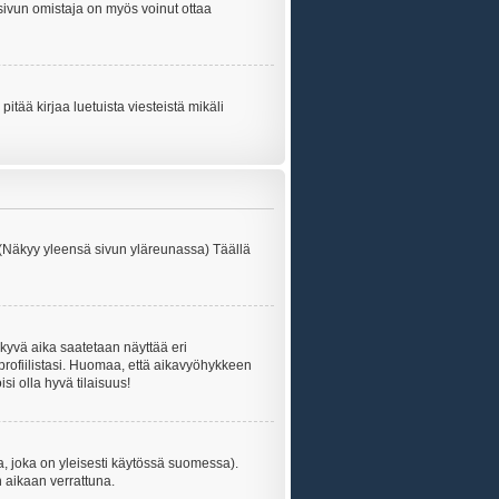
tisivun omistaja on myös voinut ottaa
itää kirjaa luetuista viesteistä mikäli
 (Näkyy yleensä sivun yläreunassa) Täällä
kyvä aika saatetaan näyttää eri
rofiilistasi. Huomaa, että aikavyöhykkeen
isi olla hyvä tilaisuus!
, joka on yleisesti käytössä suomessa).
n aikaan verrattuna.