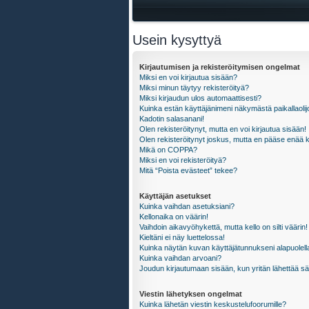
Usein kysyttyä
Kirjautumisen ja rekisteröitymisen ongelmat
Miksi en voi kirjautua sisään?
Miksi minun täytyy rekisteröityä?
Miksi kirjaudun ulos automaattisesti?
Kuinka estän käyttäjänimeni näkymästä paikallaolij
Kadotin salasanani!
Olen rekisteröitynyt, mutta en voi kirjautua sisään!
Olen rekisteröitynyt joskus, mutta en pääse enää 
Mikä on COPPA?
Miksi en voi rekisteröityä?
Mitä “Poista evästeet” tekee?
Käyttäjän asetukset
Kuinka vaihdan asetuksiani?
Kellonaika on väärin!
Vaihdoin aikavyöhykettä, mutta kello on silti väärin!
Kieltäni ei näy luettelossa!
Kuinka näytän kuvan käyttäjätunnukseni alapuolell
Kuinka vaihdan arvoani?
Joudun kirjautumaan sisään, kun yritän lähettää s
Viestin lähetyksen ongelmat
Kuinka lähetän viestin keskustelufoorumille?