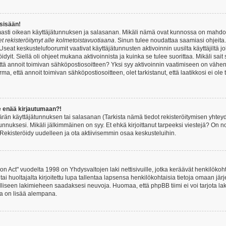
 sisään!
armasti oikean käyttäjätunnuksen ja salasanan. Mikäli nämä ovat kunnossa on mahdol
et rekisteröitynyt alle kolmetoistavuotiaana
. Sinun tulee noudattaa saamiasi ohjeita.
Useat keskustelufoorumit vaativat käyttäjätunnusten aktivoinnin uusilta käyttäjiltä jo
idyit. Siellä oli ohjeet mukana aktivoinnista ja kuinka se tulee suorittaa. Mikäli sait 
että annoit toimivan sähköpostiosoitteen? Yksi syy aktivoinnin vaatimiseen on vähe
a, että annoit toimivan sähköpostiosoitteen, olet tarkistanut, että laatikkosi ei ol
e enää kirjautumaan?!
rän käyttäjätunnuksen tai salasanan (Tarkista nämä tiedot rekisteröitymisen yhteyd
tunnuksesi. Mikäli jälkimmäinen on syy. Et ehkä kirjoittanut tarpeeksi viestejä? On nor
Rekisteröidy uudelleen ja ota aktiivisemmin osaa keskusteluihin.
n Act" vuodelta 1998 on Yhdysvaltojen laki nettisivuille, jotka keräävät henkilökohtai
 huoltajalta kirjoitettu lupa tallentaa lapsensa henkilökohtaisia tietoja omaan jä
lliseen lakimieheen saadaksesi neuvoja. Huomaa, että phpBB tiimi ei voi tarjota laki
sta on lisää alempana.