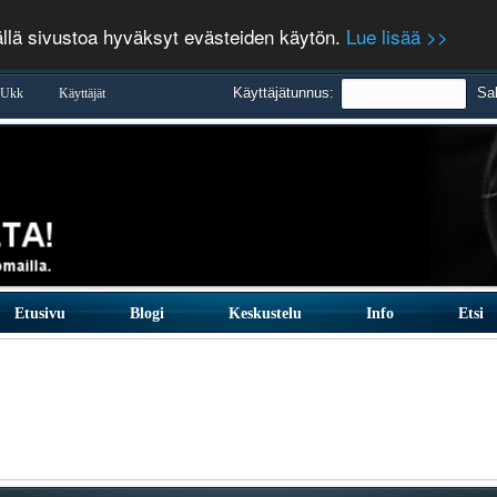
ällä sivustoa hyväksyt evästeiden käytön.
Lue lisää >>
Käyttäjätunnus:
Sa
Ukk
Käyttäjät
Etusivu
Blogi
Keskustelu
Info
Etsi